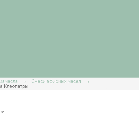
мамасла
Смеси эфирных масел
за Клеопатры
жи