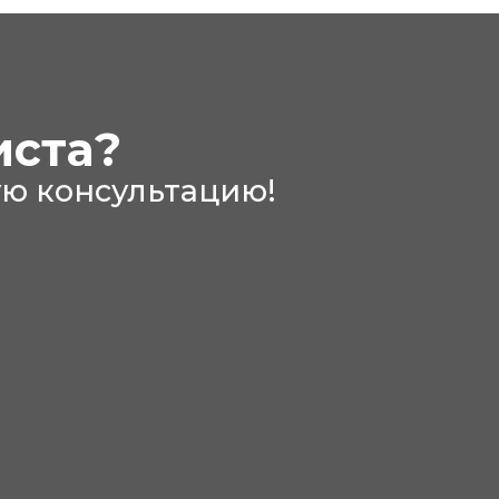
иста?
ю консультацию!