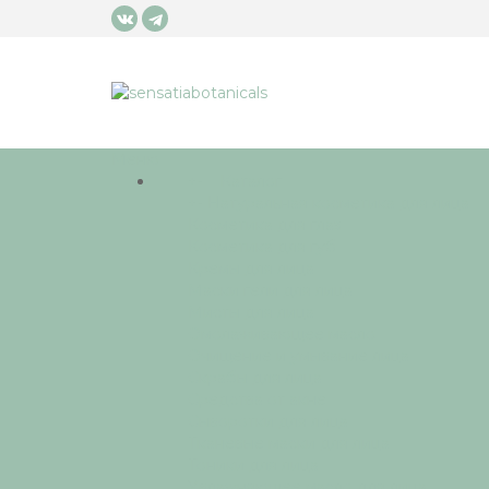
Меню
+
-
Каталог
+
-
Натуральная косметика для лица
Косметика для глаз
Косметика для губ
Кремы для лица
Маски гели для лица
Мисты для лица
Омолаживающее масло
Очищение и умывание лица
Скрабы для лица
Средства от акне
Сыворотки для лица
Тканевые маски для лица
Тоники для лица
Увлажняющее масло для лица