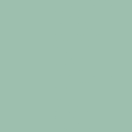
+
-
Натуральная косметика для тела
Гели для душа
Дезодоранты
Косметика для рук
Косметическое мыло
Крем-баттеры для тела
Массажные масла
Молочко для тела
Пена для ванны
Скрабы для тела
Соль для ванны
Чудо-бальзамы
+
-
Натуральная косметика для волос
Кондиционеры для волос
Маски для волос
Масло для волос
Шампуни для волос
+
-
Аромамасла
Смеси эфирных масел
Эфирные масла
Наборы косметики
Натуральная зубная паста