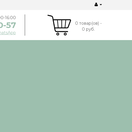
00-16:00
0-57
0 товар(ов) -
0 руб.
hatsApp