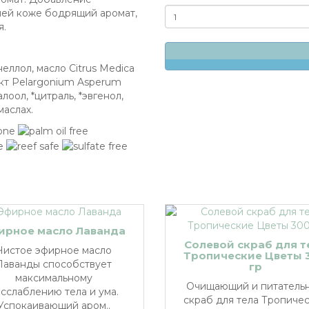
шей коже бодрящий аромат,
я.
еллол, масло Citrus Medica
акт Pelargonium Asperum
лоол, *цитраль, *эвгенол,
маслах.
ирное масло Лаванда
Солевой скраб для т
Чистое эфирное масло
Тропические Цветы 
Лаванды способствует
гр
максимальному
Очищающий и питатель
сслаблению тела и ума.
скраб для тела Тропиче
Успокаивающий аром..