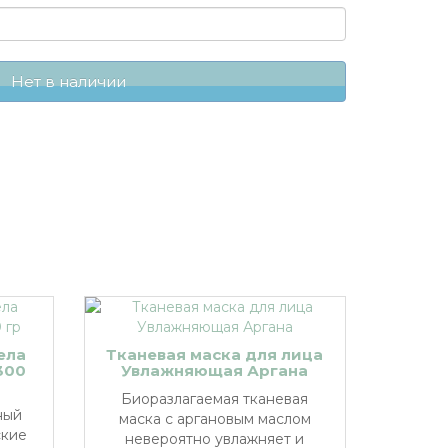
Нет в наличии
ела
Тканевая маска для лица
300
Увлажняющая Аргана
Биоразлагаемая тканевая
ный
маска с аргановым маслом
ские
невероятно увлажняет и