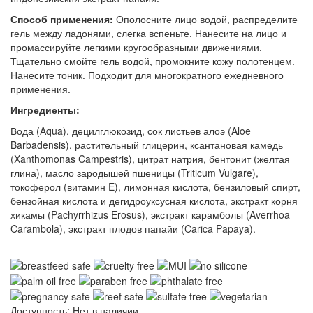
Способ применения:
Ополосните лицо водой, распределите
гель между ладонями, слегка вспеньте. Нанесите на лицо и
промассируйте легкими кругообразными движениями.
Тщательно смойте гель водой, промокните кожу полотенцем.
Нанесите тоник. Подходит для многократного ежедневного
применения.
Ингредиенты:
Вода (Aqua), децилглюкозид, сок листьев алоэ (Aloe
Barbadensis), растительный глицерин, ксантановая камедь
(Xanthomonas Campestris), цитрат натрия, бентонит (желтая
глина), масло зародышей пшеницы (Triticum Vulgare),
токоферол (витамин E), лимонная кислота, бензиловый спирт,
бензойная кислота и дегидроуксусная кислота, экстракт корня
хикамы (Pachyrrhizus Erosus), экстракт карамболы (Averrhoa
Carambola), экстракт плодов папайи (Carica Papaya).
Доступность: Нет в наличии