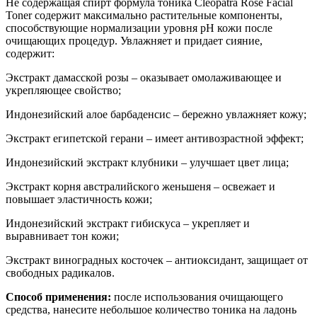
Не содержащая спирт формула тоника Cleopatra Rose Facial
Toner содержит максимально растительные компоненты,
способствующие нормализации уровня
pH
кожи после
очищающих процедур. Увлажняет и придает сияние,
содержит:
Экстракт дамасской розы – оказывает омолаживающее и
укрепляющее свойство;
Индонезийский алое барбаденсис – бережно увлажняет кожу;
Экстракт египетской герани – имеет антивозрастной эффект;
Индонезийский экстракт клубники – улучшает цвет лица;
Экстракт корня австралийского женьшеня – освежает и
повышает эластичность кожи;
Индонезийский экстракт гибискуса – укрепляет и
выравнивает тон кожи;
Экстракт виноградных косточек – антиоксидант, защищает от
свободных радикалов.
Способ применения:
после использования очищающего
средства, нанесите небольшое количество тоника на ладонь