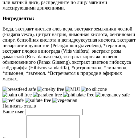
или ватный диск, распределите по лицу мягкими
массирующими движениями.
Ингредиенты:
Вода, экстракт листьев алоэ вера, экстракт земляники лесной
(Fragaria vesca), цитрат натрия, лимонная кислота, бензиловый
спирт, бензойная кислота и дегидроуксусная кислота, экстракт
пеларгонии душистой (Pelargonium graveolens), *гераниол,
экстракт плодов винограда (Vitis vinifera), экстракт розы
дамасской (Rosa damascena), экстракт корня женьшеня
обыкновенного (Panax Ginseng), экстракт цветков гибискуса
сабдариффа (Hibiscus sabdariffa), *цитронеллол, *линалоол,
*лимонен, *эвгенол. *Встречается в природе в эфирных
маслах.
Написать отзыв
Ваше имя: