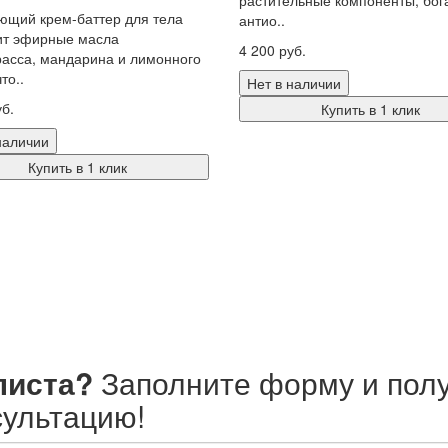
щий крем-баттер для тела
антио..
ит эфирные масла
4 200 руб.
асса, мандарина и лимонного
то..
Нет в наличии
уб.
Купить в 1 клик
наличии
Купить в 1 клик
листа?
Заполните форму и пол
ультацию!