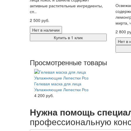
Освежаю
активные растительные ингредиенты,
содерж
сп..
лемонгр
2 500 руб.
мирта, ч
Нет в наличии
2 800 р
Купить в 1 клик
Нет в 
Просмотренные товары
Гелевая маска для лица
Увлажняющие Лепестки Роз
4 200 руб.
Нужна помощь специа
профессиональную конс