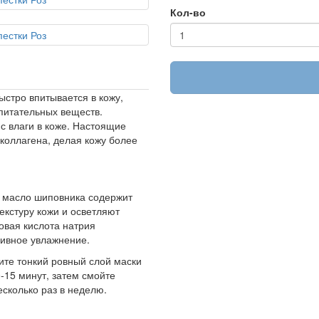
Кол-во
стро впитывается в кожу,
питательных веществ.
нс влаги в коже. Настоящие
 коллагена, делая кожу более
, масло шиповника содержит
кстуру кожи и осветляют
овая кислота натрия
сивное увлажнение.
ите тонкий ровный слой маски
0-15 минут, затем смойте
есколько раз в неделю.