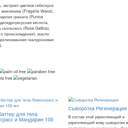
, экстракт цветков гибискуса
в земляники (Fragaria Vesca),
карпия граната (Punica
 дегидроуксусная кислота,
галльского (Rosa Gallica),
го происхождения), масло
идролизованная гиалуроновая
).
Сыворотка Регенерация
баттер для тела
В состав этой укрепляющей и
грасс и Мандарин 100
укрепляющей кожу сыворотки в
растительные компоненты, бог