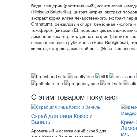
Вода, глицерин (растительный), ксантановая камедь
(Hibiscus Sabdariffa), цитрат натрия, экстракт плодо
экстракт корня алтея лекарственного, экстракт пери
Granatum), бензиловый спирт, бензойная кислота и
токоферол (витамин E), порошок цветков шиповника 
лимонная кислота, гиалуронат натрия (растительно
семян шиповника рубигиноза (Rosa Rubiginosa), г
кислота, экстракт дамасской розы (Rosa Damascena
С этим товаром покупают
Скраб для лица Кокос и
Ваниль
Крем-
Лемон
Ароматный и освежающий скраб для
мл.
лица Кокос и Ваниль содержит